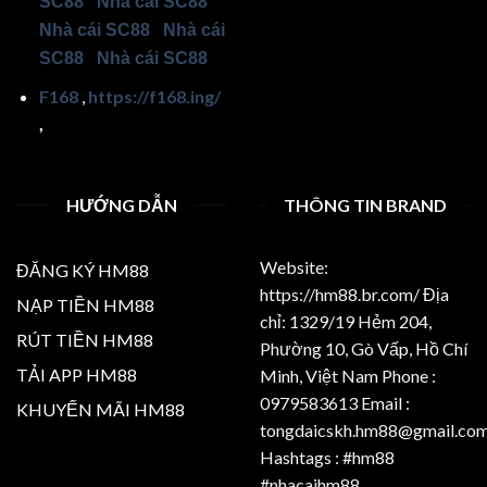
SC88
,
Nhà cái SC88
,
Nhà cái SC88
,
Nhà cái
SC88
,
Nhà cái SC88
,
F168
,
https://f168.ing/
,
HƯỚNG DẪN
THÔNG TIN BRAND
Website:
ĐĂNG KÝ HM88
https://hm88.br.com/ Địa
NẠP TIỀN HM88
chỉ:
1329/19 Hẻm 204,
RÚT TIỀN HM88
Phường 10, Gò Vấp, Hồ Chí
TẢI APP HM88
Minh, Việt Nam
Phone :
0979583613 Email :
KHUYẾN MÃI HM88
tongdaicskh.hm88@gmail.co
Hashtags : #hm88
#nhacaihm88