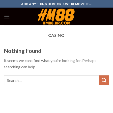
Skip
ADD ANYTHING HERE OR JUST REMOVE IT...
to
content
CASINO
Nothing Found
It seems we can’t find what you’re looking for. Perhaps
searching can help.